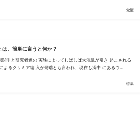
覚醒
とは、簡単に言うと何か？
想闘争と研究者達の 実験によってしばしば大混乱が引き 起こされる
アによるクリミア編 入が発端とも言われ、現在も渦中 にあるウ...
特集