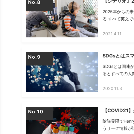
【シナリオ】2
No.
2025年からの
る すべて英文で
2021.4.11
SDGsとは
No.
SDGsとは国連
るとすべての人間
2020.11.3
【COVID2
No.
陰謀界隈でHenr
うリーク情報が話