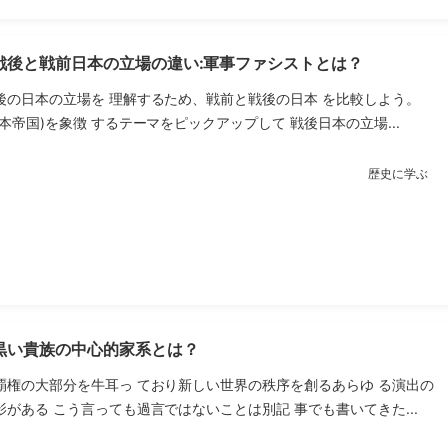
戦後と戦前日本の立場の違い:軍事ファシストとは？
後の日本の立場を 理解するため、戦前と戦後の日本 を比較しよう。
本帝国)を象徴 するテーマをピックアップして 戦後日本の立場...
歴史に学ぶ
黒い貴族の中心的家系とは？
覇権の大部分を牛耳っ ており新しい世界の秩序を創るあらゆ る演出の
がある こう言っても過言ではないことは別記 事でも書いてきた...