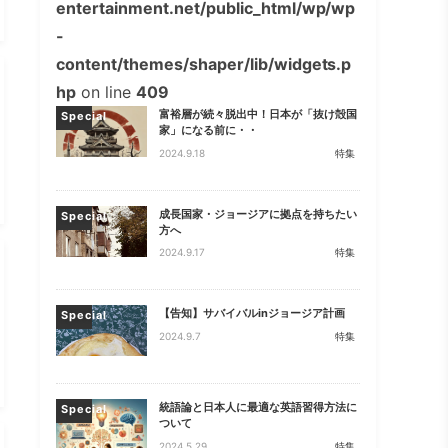
entertainment.net/public_html/wp/wp
-
content/themes/shaper/lib/widgets.p
hp
on line
409
富裕層が続々脱出中！日本が「抜け殻国
Special
家」になる前に・・
2024.9.18
特集
成長国家・ジョージアに拠点を持ちたい
Special
方へ
2024.9.17
特集
【告知】サバイバルinジョージア計画
Special
2024.9.7
特集
統語論と日本人に最適な英語習得方法に
Special
ついて
2024.5.29
特集