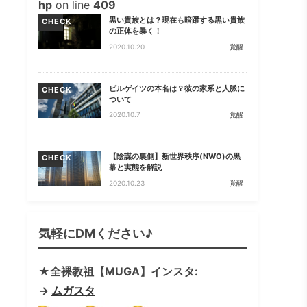
hp
on line
409
黒い貴族とは？現在も暗躍する黒い貴族
CHECK
の正体を暴く！
2020.10.20
覚醒
ビルゲイツの本名は？彼の家系と人脈に
CHECK
ついて
2020.10.7
覚醒
【陰謀の裏側】新世界秩序(NWO)の黒
CHECK
幕と実態を解説
2020.10.23
覚醒
気軽にDMください♪
★全裸教祖【MUGA】インスタ:
→
ムガスタ