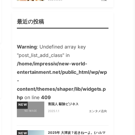
最近の投稿
Warning
: Undefined array key
"post_list_add_class" in
/home/impressiv/new-world-
entertainment.net/public_html/wp/wp
-
content/themes/shaper/lib/widgets.p
hp
on line
409
害国人 駆除ビジネス
NEW
2025.1.1
エンタメ志向
2025年 大津波？起きねーよ。(ハルマ
NEW