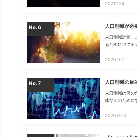
2021.1.24
人口削減が必
No.
人口削減計画 
るためにワクチン
2020.10.1
人口削減の目
No.
人口削減は何の
体なんのためにす
2020.9.24