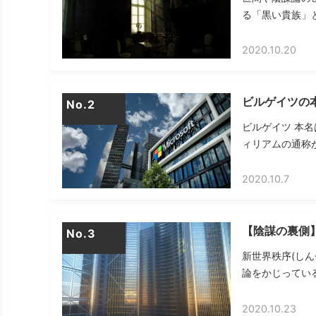
る「黒い貴族」とは
2020.10.20
ビルゲイツの
No.
ビルゲイツ 本名は
ィリアムの通称が
2020.10.7
【陰謀の裏側】
No.
新世界秩序(しんせ
論をかじっている
2020.10.23