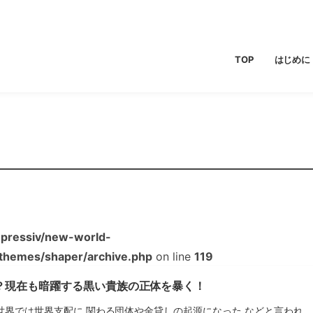
TOP
はじめに
pressiv/new-world-
/themes/shaper/archive.php
on line
119
？現在も暗躍する黒い貴族の正体を暴く！
世界では世界支配に 関わる団体や金貸しの起源になった などと言われ