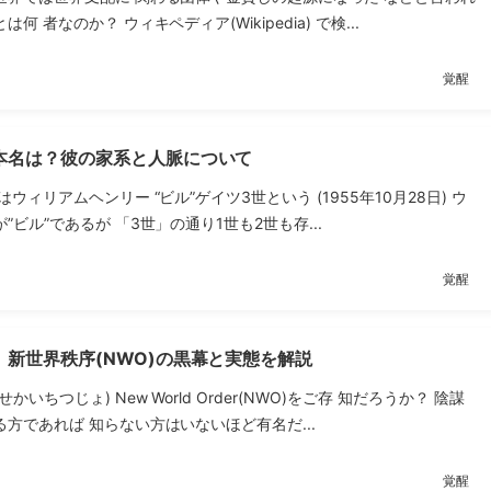
何 者なのか？ ウィキペディア(Wikipedia) で検...
覚醒
本名は？彼の家系と人脈について
ウィリアムヘンリー “ビル”ゲイツ3世という (1955年10月28日) ウ
”ビル”であるが 「3世」の通り1世も2世も存...
覚醒
新世界秩序(NWO)の黒幕と実態を解説
かいちつじょ) New World Order(NWO)をご存 知だろうか？ 陰謀
方であれば 知らない方はいないほど有名だ...
覚醒