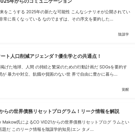
025年からのコミュニケーション
未来をこうする 2025年の新たな可能性 こんなシナリオが公開されてい
非常に長くなっている なのでまずは、その序文を要約した...
陰謀学
スマート人口削減アジェンダ？優生学との共通点！
が掲げた地球、人間 の持続と繁栄のための行動計画だ SDGsを要約す
が 暴力や対立、飢餓や貧困のない世 界で自由に豊かに暮ら...
覚醒
1】からの世界債務リセットプログラム！リーク情報を解説
y Makow氏によるCO VID21からの世界債務リセットプログ ラムとい
題だ このリーク情報を陰謀学的知見(エン タメ...