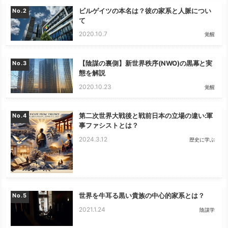
ビルゲイツの本名は？彼の家系と人脈につい
No.
て
2020.10.7
覚醒
【陰謀の裏側】新世界秩序(NWO)の黒幕と実
No.
態を解説
2020.10.23
覚醒
第二次世界大戦後と戦前日本の立場の違い:軍
No.
事ファシストとは？
2024.3.12
歴史に学ぶ
世界を牛耳る黒い貴族の中心的家系とは？
No.
2021.1.24
陰謀学