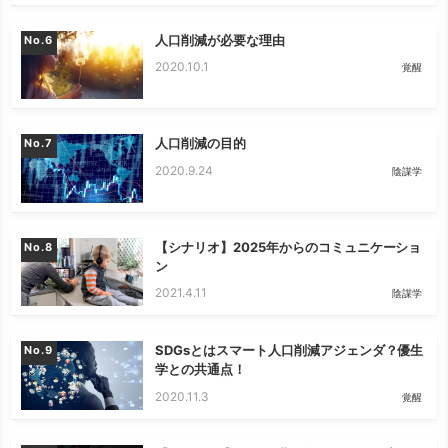
人口削減が必要な理由
No.
2020.10.1
覚醒
人口削減の目的
No.
2020.9.24
陰謀学
【シナリオ】2025年からのコミュニケーショ
No.
ン
2021.4.11
陰謀学
SDGsとはスマート人口削減アジェンダ？優生
No.
学との共通点！
2020.11.3
覚醒