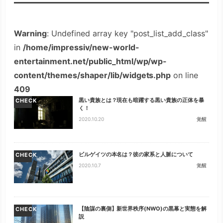
Warning
: Undefined array key "post_list_add_class"
in
/home/impressiv/new-world-
entertainment.net/public_html/wp/wp-
content/themes/shaper/lib/widgets.php
on line
409
黒い貴族とは？現在も暗躍する黒い貴族の正体を暴
CHECK
く！
2020.10.20
覚醒
ビルゲイツの本名は？彼の家系と人脈について
CHECK
2020.10.7
覚醒
【陰謀の裏側】新世界秩序(NWO)の黒幕と実態を解
CHECK
説