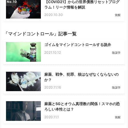
【COVID21】からの世界債務リセットプログ
No.
ラム！リーク情報を解説
2020.10.30
覚醒
「マインドコントロール」記事一覧
ゴイムをマインドコントロールする詭弁
2021.10.12
陰謀学
麻薬、戦争、犯罪、核はなぜなくならないの
か？
2020.11.16
陰謀学
麻薬と5Gとオウム真理教の関係！スマホの恐
ろしい本性とは？
2020.11.1
覚醒