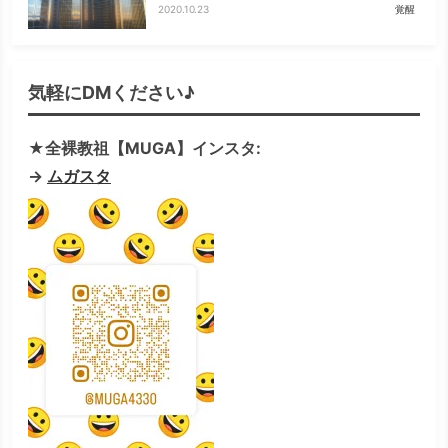
2020.10.23
覚醒
気軽にDMください♪
★全裸教祖【MUGA】インスタ:
→
ムガスタ