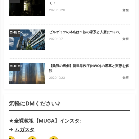
く！
2020.10.20
覚醒
ビルゲイツの本名は？彼の家系と人脈について
CHECK
2020.10.7
覚醒
【陰謀の裏側】新世界秩序(NWO)の黒幕と実態を解
CHECK
説
2020.10.23
覚醒
気軽にDMください♪
★全裸教祖【MUGA】インスタ:
→
ムガスタ