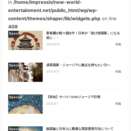
in
/home/impressiv/new-world-
entertainment.net/public_html/wp/wp-
content/themes/shaper/lib/widgets.php
on line
409
富裕層が続々脱出中！日本が「抜け殻国家」になる
Special
前に・・
2024.9.18
特集
成長国家・ジョージアに拠点を持ちたい方へ
Special
2024.9.17
特集
【告知】サバイバルinジョージア計画
Special
2024.9.7
特集
統語論と日本人に最適な英語習得方法について
Special