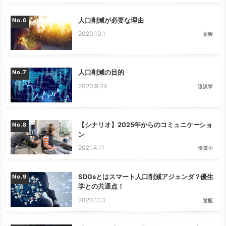
人口削減が必要な理由
No.
2020.10.1
覚醒
人口削減の目的
No.
2020.9.24
陰謀学
【シナリオ】2025年からのコミュニケーショ
No.
ン
2021.4.11
陰謀学
SDGsとはスマート人口削減アジェンダ？優生
No.
学との共通点！
2020.11.3
覚醒