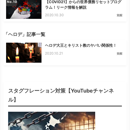
【COVID21】からの世界債務リセットプログ
No.
ラム！リーク情報を解説
2020.10.30
覚醒
「ヘロデ」記事一覧
ヘロデ大王とキリスト教のヤバい関係性！
2020.10.21
覚醒
スタグフレーション対策【YouTubeチャンネ
ル】