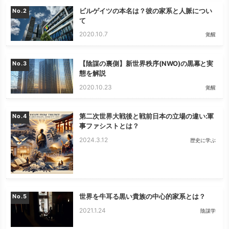
ビルゲイツの本名は？彼の家系と人脈につい
No.
て
2020.10.7
覚醒
【陰謀の裏側】新世界秩序(NWO)の黒幕と実
No.
態を解説
2020.10.23
覚醒
第二次世界大戦後と戦前日本の立場の違い:軍
No.
事ファシストとは？
2024.3.12
歴史に学ぶ
世界を牛耳る黒い貴族の中心的家系とは？
No.
2021.1.24
陰謀学