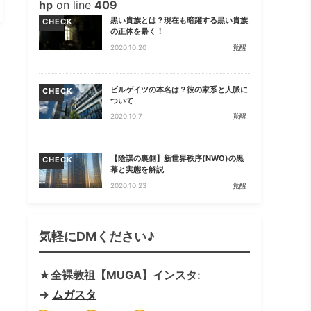
hp
on line
409
黒い貴族とは？現在も暗躍する黒い貴族
CHECK
の正体を暴く！
2020.10.20
覚醒
ビルゲイツの本名は？彼の家系と人脈に
CHECK
ついて
2020.10.7
覚醒
【陰謀の裏側】新世界秩序(NWO)の黒
CHECK
幕と実態を解説
2020.10.23
覚醒
気軽にDMください♪
★全裸教祖【MUGA】インスタ:
→
ムガスタ