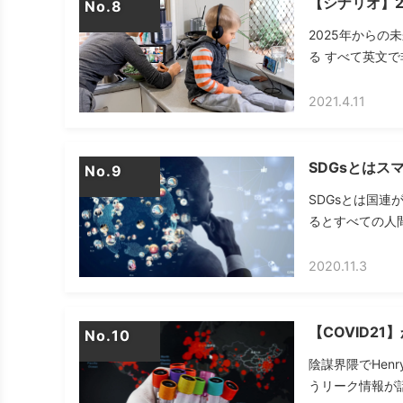
【シナリオ】2
No.
2025年からの
る すべて英文で
2021.4.11
SDGsとは
No.
SDGsとは国連
るとすべての人間
2020.11.3
【COVID2
No.
陰謀界隈でHenr
うリーク情報が話