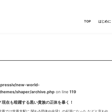
TOP
はじめに
pressiv/new-world-
/themes/shaper/archive.php
on line
119
？現在も暗躍する黒い貴族の正体を暴く！
世界では世界支配に 関わる団体や金貸しの起源になった などと言われ