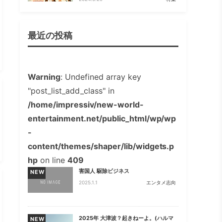
最近の投稿
Warning
: Undefined array key
"post_list_add_class" in
/home/impressiv/new-world-
entertainment.net/public_html/wp/wp
-
content/themes/shaper/lib/widgets.p
hp
on line
409
害国人 駆除ビジネス
NEW
2025.1.1
エンタメ志向
2025年 大津波？起きねーよ。(ハルマ
NEW