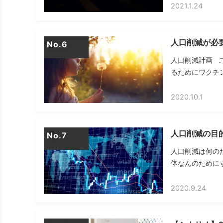
2021.1.24
人口削減が必
No.
人口削減計画 
るためにワクチン
2020.10.1
人口削減の目
No.
人口削減は何の
体なんのためにす
2020.9.24