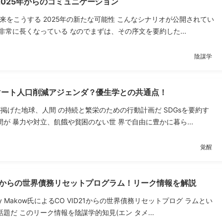
025年からのコミュニケーション
未来をこうする 2025年の新たな可能性 こんなシナリオが公開されてい
非常に長くなっている なのでまずは、その序文を要約した...
陰謀学
スマート人口削減アジェンダ？優生学との共通点！
が掲げた地球、人間 の持続と繁栄のための行動計画だ SDGsを要約す
が 暴力や対立、飢餓や貧困のない世 界で自由に豊かに暮ら...
覚醒
1】からの世界債務リセットプログラム！リーク情報を解説
y Makow氏によるCO VID21からの世界債務リセットプログ ラムとい
題だ このリーク情報を陰謀学的知見(エン タメ...