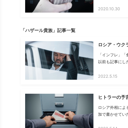
2020.10.30
「ハザール貴族」記事一覧
ロシア・ウク
「インフレ」「
以前も記事にした
2022.5.15
ヒトラーの予
ロシア外相によ
加で書かせていた