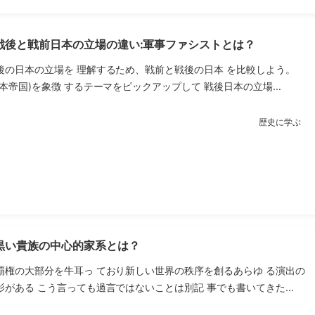
戦後と戦前日本の立場の違い:軍事ファシストとは？
後の日本の立場を 理解するため、戦前と戦後の日本 を比較しよう。
本帝国)を象徴 するテーマをピックアップして 戦後日本の立場...
歴史に学ぶ
黒い貴族の中心的家系とは？
覇権の大部分を牛耳っ ており新しい世界の秩序を創るあらゆ る演出の
がある こう言っても過言ではないことは別記 事でも書いてきた...