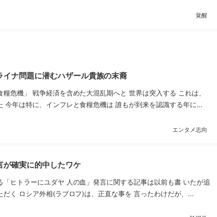
覚醒
ライナ問題に潜むハザール貴族の末裔
食糧危機」 戦争経済を含めた大混乱期へと 世界は突入する これは、
 今年は特に、インフレと食糧危機は 誰もが到来を認識する年に...
エンタメ志向
言が確実に的中したワケ
る「ヒトラーにユダヤ 人の血」発言に関する記事は以前も書 いたが追
だく ロシア外相(ラブロフ)は、正直な事を 言ったわけだが、...