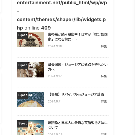
entertainment.net/public_html/wp/wp
-
content/themes/shaper/lib/widgets.p
hp
on line
409
富裕層が続々脱出中！日本が「抜け殻国
Special
家」になる前に・・
2024.9.18
特集
成長国家・ジョージアに拠点を持ちたい
Special
方へ
2024.9.17
特集
【告知】サバイバルinジョージア計画
Special
2024.9.7
特集
統語論と日本人に最適な英語習得方法に
Special
ついて
2024.5.29
特集