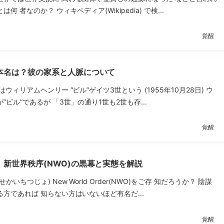
何 者なのか？ ウィキペディア(Wikipedia) で検...
覚醒
本名は？彼の家系と人脈について
ウィリアムヘンリー “ビル”ゲイツ3世という (1955年10月28日) ウ
”ビル”であるが 「3世」の通り1世も2世も存...
覚醒
新世界秩序(NWO)の黒幕と実態を解説
かいちつじょ) New World Order(NWO)をご存 知だろうか？ 陰謀
方であれば 知らない方はいないほど有名だ...
覚醒