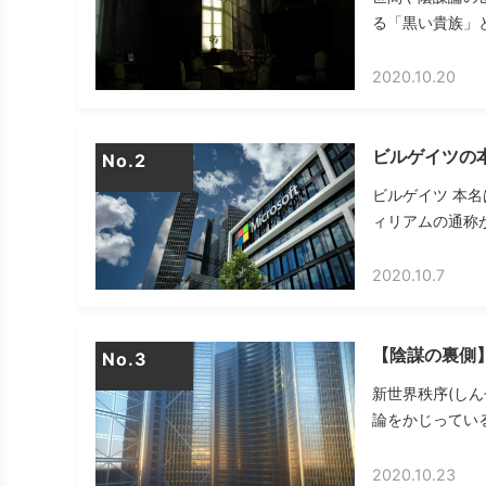
る「黒い貴族」とは
2020.10.20
ビルゲイツの
No.
ビルゲイツ 本名は
ィリアムの通称が
2020.10.7
【陰謀の裏側】
No.
新世界秩序(しんせ
論をかじっている
2020.10.23