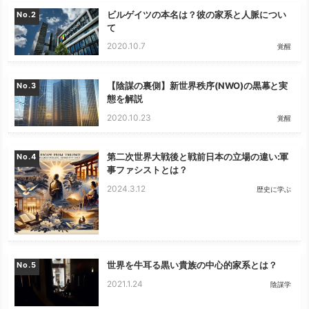
ビルゲイツの本名は？彼の家系と人脈につい
No.
て
2020.10.7
覚醒
【陰謀の裏側】新世界秩序(NWO)の黒幕と実
No.
態を解説
2020.10.23
覚醒
第二次世界大戦後と戦前日本の立場の違い:軍
No.
事ファシストとは？
2024.3.12
歴史に学ぶ
世界を牛耳る黒い貴族の中心的家系とは？
No.
2021.1.24
陰謀学