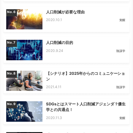
人口削減が必要な理由
No.
2020.10.1
覚醒
人口削減の目的
No.
2020.9.24
陰謀学
【シナリオ】2025年からのコミュニケーショ
No.
ン
2021.4.11
陰謀学
SDGsとはスマート人口削減アジェンダ？優生
No.
学との共通点！
2020.11.3
覚醒