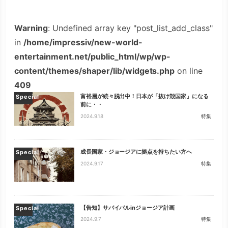
Warning
: Undefined array key "post_list_add_class"
in
/home/impressiv/new-world-
entertainment.net/public_html/wp/wp-
content/themes/shaper/lib/widgets.php
on line
409
富裕層が続々脱出中！日本が「抜け殻国家」になる
Special
前に・・
2024.9.18
特集
成長国家・ジョージアに拠点を持ちたい方へ
Special
2024.9.17
特集
【告知】サバイバルinジョージア計画
Special
2024.9.7
特集