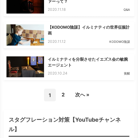
ァーって？
2020.11.18
Q&A
【KODOMO陰謀】イルミナティの世界征服計
画
2020.11.12
KODOMO陰謀
イルミナティを分裂させたイエズス会の敏腕
エージェント
2020.10.24
覚醒
2
次へ »
1
スタグフレーション対策【YouTubeチャンネ
ル】