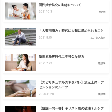
同性婚合法化の動きについて
2021.10.3
news
「人類用済み」時代に人類に求められること
2021.8.15
エンタメ志向
新世界秩序時代に不可欠な能力
2021.7.23
陰謀学
【スピリチュアルのネタバレ】次元上昇・ア
センションのルーツ
2020.11.28
陰謀学
【陰謀一問一答】キリスト教の破壊？ルシフ