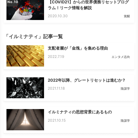
【COVID21】からの世界債務リセットプログ
No.
ラム！リーク情報を解説
2020.10.30
覚醒
「イルミナティ」記事一覧
支配者層が「金塊」を集める理由
2022.7.19
エンタメ志向
2022年以降、グレートリセットは進むか？
2021.11.18
陰謀学
イルミナティの思想背景にあるもの
2021.10.15
陰謀学