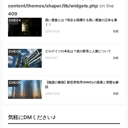
content/themes/shaper/lib/widgets.php
on line
409
黒い貴族とは？現在も暗躍する黒い貴族の正体を暴
CHECK
く！
2020.10.20
覚醒
ビルゲイツの本名は？彼の家系と人脈について
CHECK
2020.10.7
覚醒
【陰謀の裏側】新世界秩序(NWO)の黒幕と実態を解
CHECK
説
2020.10.23
覚醒
気軽にDMください♪