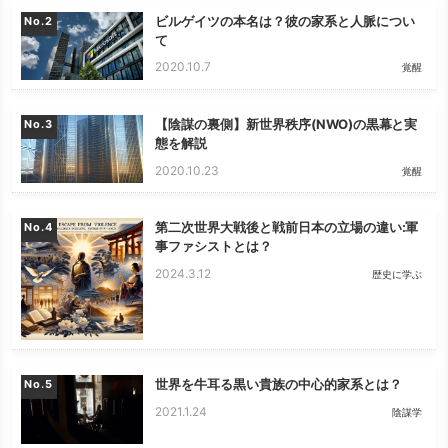
ビルゲイツの本名は？彼の家系と人脈につい
No.
て
2020.10.7
覚醒
【陰謀の裏側】新世界秩序(NWO)の黒幕と実
No.
態を解説
2020.10.23
覚醒
第二次世界大戦後と戦前日本の立場の違い:軍
No.
事ファシストとは？
2024.3.12
歴史に学ぶ
世界を牛耳る黒い貴族の中心的家系とは？
No.
2021.1.24
陰謀学