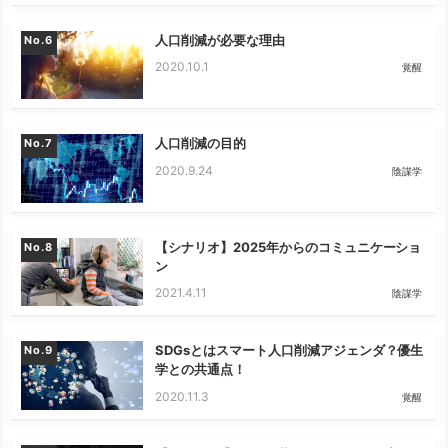
人口削減が必要な理由
No.
2020.10.1
覚醒
人口削減の目的
No.
2020.9.24
陰謀学
【シナリオ】2025年からのコミュニケーショ
No.
ン
2021.4.11
陰謀学
SDGsとはスマート人口削減アジェンダ？優生
No.
学との共通点！
2020.11.3
覚醒