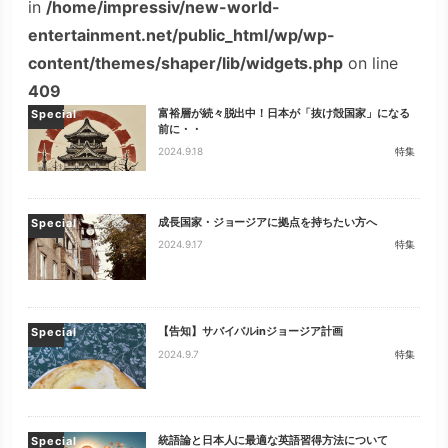
in
/home/impressiv/new-world-
entertainment.net/public_html/wp/wp-
content/themes/shaper/lib/widgets.php
on line
409
富裕層が続々脱出中！日本が「抜け殻国家」になる
Special
前に・・
2024.9.18
特集
成長国家・ジョージアに拠点を持ちたい方へ
Special
2024.9.17
特集
【告知】サバイバルinジョージア計画
Special
2024.9.7
特集
統語論と日本人に最適な英語習得方法について
Special