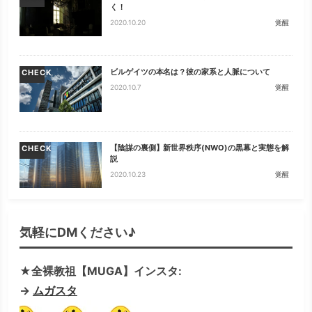
く！
2020.10.20
覚醒
ビルゲイツの本名は？彼の家系と人脈について
CHECK
2020.10.7
覚醒
【陰謀の裏側】新世界秩序(NWO)の黒幕と実態を解
CHECK
説
2020.10.23
覚醒
気軽にDMください♪
★全裸教祖【MUGA】インスタ:
→
ムガスタ