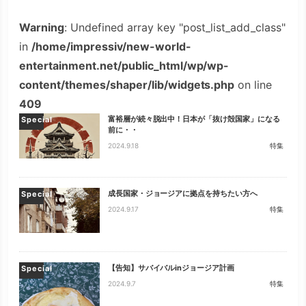
Warning
: Undefined array key "post_list_add_class"
in
/home/impressiv/new-world-
entertainment.net/public_html/wp/wp-
content/themes/shaper/lib/widgets.php
on line
409
富裕層が続々脱出中！日本が「抜け殻国家」になる
Special
前に・・
2024.9.18
特集
成長国家・ジョージアに拠点を持ちたい方へ
Special
2024.9.17
特集
【告知】サバイバルinジョージア計画
Special
2024.9.7
特集