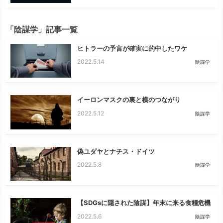
「陰謀学」記事一覧
ヒトラーの予言が確実に的中したワケ
2022.5.14
陰謀学
イーロンマスクの裏と横のつながり
2022.5.12
陰謀学
偽ユダヤとナチス・ドイツ
2022.5.8
陰謀学
【SDGsに隠された陰謀】年末に来る食糧危機
2022.5.6
陰謀学