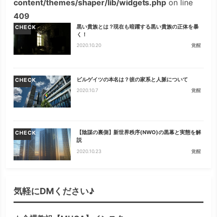
content/themes/shaper/lib/widgets.php
on line
409
黒い貴族とは？現在も暗躍する黒い貴族の正体を暴
CHECK
く！
2020.10.20
覚醒
ビルゲイツの本名は？彼の家系と人脈について
CHECK
2020.10.7
覚醒
【陰謀の裏側】新世界秩序(NWO)の黒幕と実態を解
CHECK
説
2020.10.23
覚醒
気軽にDMください♪