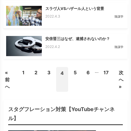
スラヴ人VSハザール人という背景
2022.4.3
陰謀学
安倍晋三はなぜ、逮捕されないのか？
2022.4.2
陰謀学
…
«
1
2
3
5
6
17
次
4
前
へ
へ
»
スタグフレーション対策【YouTubeチャンネ
ル】