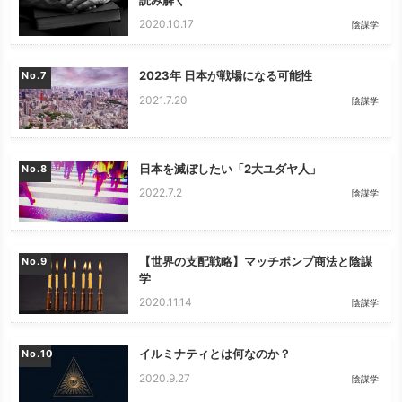
2020.10.17
陰謀学
2023年 日本が戦場になる可能性
No.
2021.7.20
陰謀学
日本を滅ぼしたい「2大ユダヤ人」
No.
2022.7.2
陰謀学
【世界の支配戦略】マッチポンプ商法と陰謀
No.
学
2020.11.14
陰謀学
イルミナティとは何なのか？
No.
2020.9.27
陰謀学