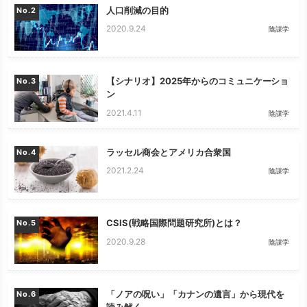
人口削減の目的
No.
2020.9.24
陰謀学
【シナリオ】2025年からのコミュニケーショ
No.
ン
2021.4.11
陰謀学
ラッセル商会とアメリカ合衆国
No.
2021.2.24
陰謀学
CSIS(戦略国際問題研究所)とは？
No.
2020.9.28
陰謀学
「ノアの呪い」「カナンの遺言」から現代を
No.
読み解く