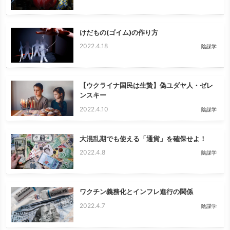
けだもの(ゴイム)の作り方
2022.4.18
陰謀学
【ウクライナ国民は生贄】偽ユダヤ人・ゼレ
ンスキー
2022.4.10
陰謀学
大混乱期でも使える「通貨」を確保せよ！
2022.4.8
陰謀学
ワクチン義務化とインフレ進行の関係
2022.4.7
陰謀学