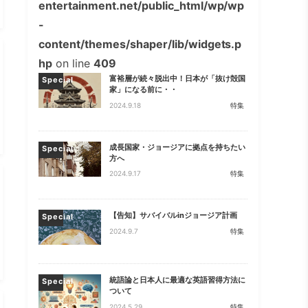
entertainment.net/public_html/wp/wp
-
content/themes/shaper/lib/widgets.p
hp
on line
409
富裕層が続々脱出中！日本が「抜け殻国
Special
家」になる前に・・
2024.9.18
特集
成長国家・ジョージアに拠点を持ちたい
Special
方へ
2024.9.17
特集
【告知】サバイバルinジョージア計画
Special
2024.9.7
特集
統語論と日本人に最適な英語習得方法に
Special
ついて
2024.5.29
特集