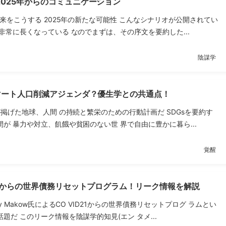
025年からのコミュニケーション
未来をこうする 2025年の新たな可能性 こんなシナリオが公開されてい
非常に長くなっている なのでまずは、その序文を要約した...
陰謀学
スマート人口削減アジェンダ？優生学との共通点！
が掲げた地球、人間 の持続と繁栄のための行動計画だ SDGsを要約す
が 暴力や対立、飢餓や貧困のない世 界で自由に豊かに暮ら...
覚醒
1】からの世界債務リセットプログラム！リーク情報を解説
y Makow氏によるCO VID21からの世界債務リセットプログ ラムとい
題だ このリーク情報を陰謀学的知見(エン タメ...