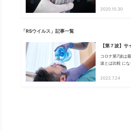
2020.10.30
「RSウイルス」記事一覧
【第７波】サ
コロナ第7波は
波とは比較 にな
2022.7.24