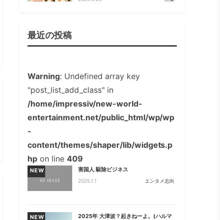
最近の投稿
Warning
: Undefined array key
"post_list_add_class" in
/home/impressiv/new-world-
entertainment.net/public_html/wp/wp
-
content/themes/shaper/lib/widgets.p
hp
on line
409
害国人 駆除ビジネス
NEW
2025.1.1
エンタメ志向
2025年 大津波？起きねーよ。(ハルマ
NEW