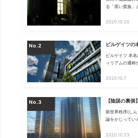
る「黒い貴族」とは
2020.10.20
ビルゲイツの
No.
ビルゲイツ 本名は
ィリアムの通称が
2020.10.7
【陰謀の裏側】
No.
新世界秩序(しんせ
論をかじっている
2020.10.23