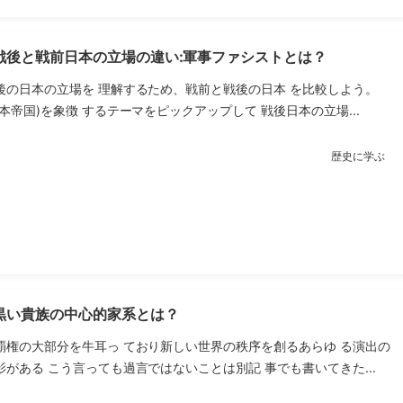
戦後と戦前日本の立場の違い:軍事ファシストとは？
後の日本の立場を 理解するため、戦前と戦後の日本 を比較しよう。
本帝国)を象徴 するテーマをピックアップして 戦後日本の立場...
歴史に学ぶ
黒い貴族の中心的家系とは？
覇権の大部分を牛耳っ ており新しい世界の秩序を創るあらゆ る演出の
がある こう言っても過言ではないことは別記 事でも書いてきた...