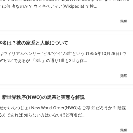
何 者なのか？ ウィキペディア(Wikipedia) で検...
覚醒
本名は？彼の家系と人脈について
ウィリアムヘンリー “ビル”ゲイツ3世という (1955年10月28日) ウ
”ビル”であるが 「3世」の通り1世も2世も存...
覚醒
新世界秩序(NWO)の黒幕と実態を解説
かいちつじょ) New World Order(NWO)をご存 知だろうか？ 陰謀
方であれば 知らない方はいないほど有名だ...
覚醒