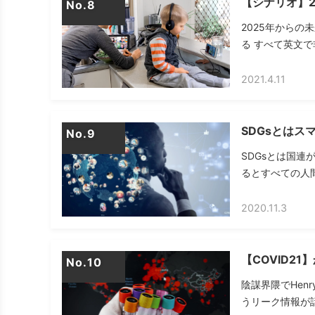
【シナリオ】2
No.
2025年からの
る すべて英文で
2021.4.11
SDGsとは
No.
SDGsとは国連
るとすべての人間
2020.11.3
【COVID2
No.
陰謀界隈でHenr
うリーク情報が話