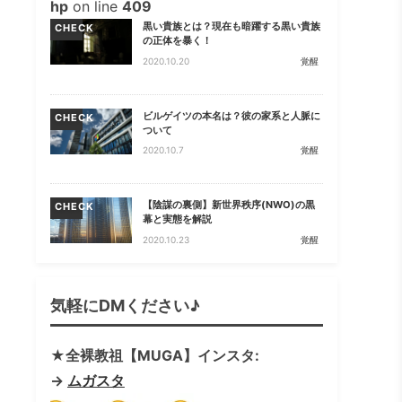
hp
on line
409
黒い貴族とは？現在も暗躍する黒い貴族
CHECK
の正体を暴く！
2020.10.20
覚醒
ビルゲイツの本名は？彼の家系と人脈に
CHECK
ついて
2020.10.7
覚醒
【陰謀の裏側】新世界秩序(NWO)の黒
CHECK
幕と実態を解説
2020.10.23
覚醒
気軽にDMください♪
★全裸教祖【MUGA】インスタ:
→
ムガスタ