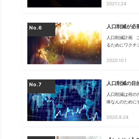
2021.1.24
人口削減が必
No.
人口削減計画 
るためにワクチン
2020.10.1
人口削減の目
No.
人口削減は何の
体なんのためにす
2020.9.24