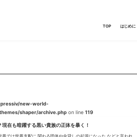
TOP
はじめに
pressiv/new-world-
/themes/shaper/archive.php
on line
119
？現在も暗躍する黒い貴族の正体を暴く！
世界では世界支配に 関わる団体や金貸しの起源になった などと言われ