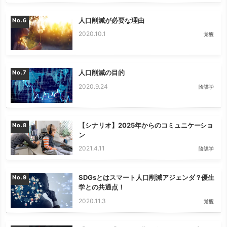
人口削減が必要な理由
No.
2020.10.1
覚醒
人口削減の目的
No.
2020.9.24
陰謀学
【シナリオ】2025年からのコミュニケーショ
No.
ン
2021.4.11
陰謀学
SDGsとはスマート人口削減アジェンダ？優生
No.
学との共通点！
2020.11.3
覚醒