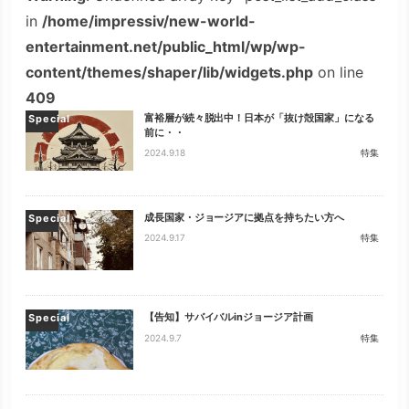
in
/home/impressiv/new-world-
entertainment.net/public_html/wp/wp-
content/themes/shaper/lib/widgets.php
on line
409
富裕層が続々脱出中！日本が「抜け殻国家」になる
Special
前に・・
2024.9.18
特集
成長国家・ジョージアに拠点を持ちたい方へ
Special
2024.9.17
特集
【告知】サバイバルinジョージア計画
Special
2024.9.7
特集