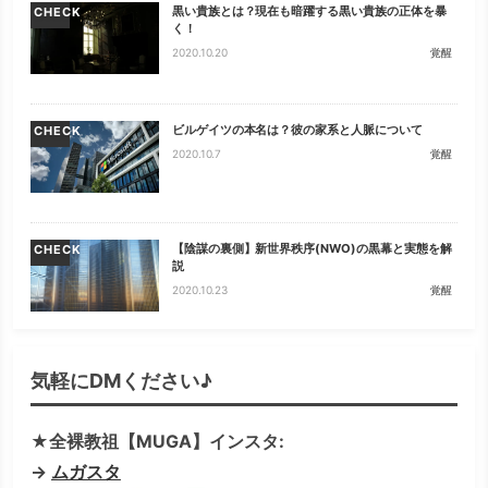
黒い貴族とは？現在も暗躍する黒い貴族の正体を暴
CHECK
く！
2020.10.20
覚醒
ビルゲイツの本名は？彼の家系と人脈について
CHECK
2020.10.7
覚醒
【陰謀の裏側】新世界秩序(NWO)の黒幕と実態を解
CHECK
説
2020.10.23
覚醒
気軽にDMください♪
★全裸教祖【MUGA】インスタ:
→
ムガスタ