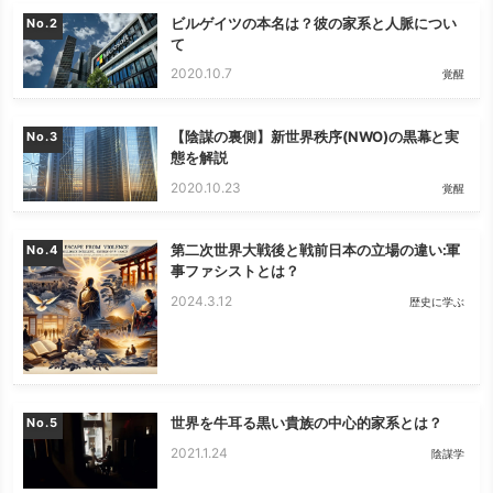
ビルゲイツの本名は？彼の家系と人脈につい
No.
て
2020.10.7
覚醒
【陰謀の裏側】新世界秩序(NWO)の黒幕と実
No.
態を解説
2020.10.23
覚醒
第二次世界大戦後と戦前日本の立場の違い:軍
No.
事ファシストとは？
2024.3.12
歴史に学ぶ
世界を牛耳る黒い貴族の中心的家系とは？
No.
2021.1.24
陰謀学